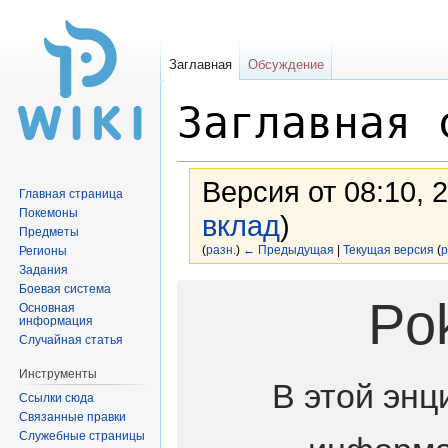
Заглавная
Обсуждение
Заглавная 
Версия от 08:10, 
Главная страница
Покемоны
вклад
)
Предметы
(
разн.
)
← Предыдущая
|
Текущая версия
(
р
Регионы
Задания
Боевая система
Перейти
Перейти
Po
Основная
к
к
информация
навигации
поиску
Случайная статья
Инструменты
В этой энц
Ссылки сюда
Связанные правки
Служебные страницы