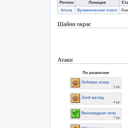
Регион
Локация
Ст
Алола
Вулканическое плато
Лов
Шайни окрас
Атаки
По развитию
Лобовая атака
1 ур.
Злой взгляд
4 ур.
Виноградная лоза
7 ур.