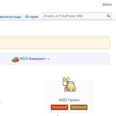
Войти
Поиск
росмотр кода
История
#323 Камерапт
→
#322 Нумел
.
Огненный
Земляной