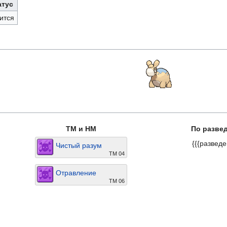
атус
ится
TM и HM
По разве
{{{разведе
Чистый разум
TM 04
Отравление
TM 06