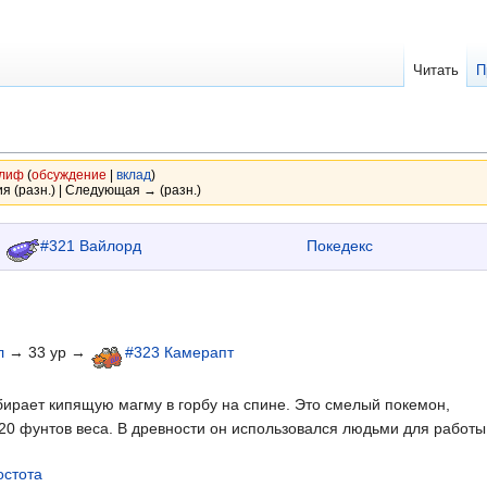
Читать
П
лиф
(
обсуждение
|
вклад
)
я (разн.) | Следующая → (разн.)
←
#321 Вайлорд
Покедекс
л
→ 33 ур →
#323 Камерапт
бирает кипящую магму в горбу на спине. Это смелый покемон,
20 фунтов веса. В древности он использовался людьми для работы
остота