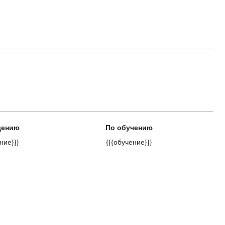
дению
По обучению
ние}}}
{{{обучение}}}