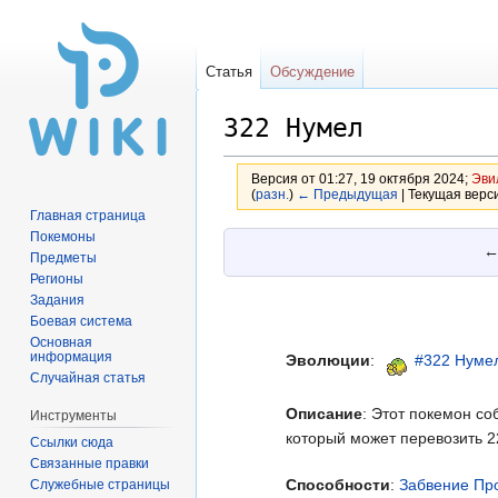
Статья
Обсуждение
322 Нумел
Версия от 01:27, 19 октября 2024;
Эви
(
разн.
)
← Предыдущая
| Текущая верси
Главная страница
Покемоны
Перейти
Перейти
Предметы
к
к
Регионы
навигации
поиску
Задания
Боевая система
Основная
информация
Эволюции
:
#322 Нуме
Случайная статья
Описание
: Этот покемон со
Инструменты
который может перевозить 2
Ссылки сюда
Связанные правки
Способности
:
Забвение
Пр
Служебные страницы