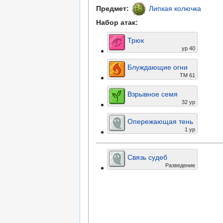
Предмет:
Липкая колючка
Набор атак:
Трюк
ур 40
Блуждающие огни
ТМ 61
Взрывное семя
32 ур
Опережающая тень
1 ур
Связь судеб
Разведение