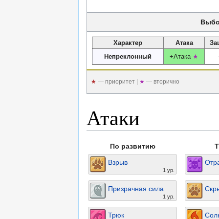
Выбо
Характер
Атака
За
Непреклонный
+Атака
★
★
— приоритет |
★
— вторично
Атаки
По развитию
T
Взрыв
Отр
1 ур.
Призрачная сила
Скр
1 ур.
Трюк
Сол