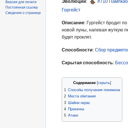
Эволюции
:
#710 Пампкаб
Версия для печати
Постоянная ссылка
Горгейст
Сведения о странице
Описание
: Гургейст бродит п
новой луны, напевая жуткую 
будет проклят.
Способности
:
Сбор предмето
Скрытая способность
:
Бесс
Содержание
1
Способы получения покемона
2
Места обитания
3
Шайни окрас
4
Прокачка
5
Атаки