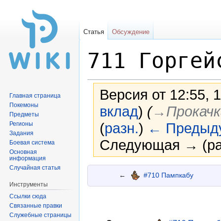
Статья
Обсуждение
711 Горгей
Версия от 12:55, 
Главная страница
Покемоны
вклад
)
(
→‎Прокачк
Предметы
(
разн.
)
← Предыд
Регионы
Задания
Следующая → (ра
Боевая система
Основная
информация
Случайная статья
Перейти
Перейти
←
#710 Пампкабу
к
к
Инструменты
навигации
поиску
Ссылки сюда
Связанные правки
Служебные страницы