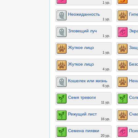
1 ур.
Неожиданность
Гип
1 ур.
Зловещий луч
Экр
1 ур.
Жуткое лицо
Защ
1 ур.
Жуткое лицо
Без
4 ур.
Кошелек или жизнь
Нен
6 ур.
Семя тревоги
Сол
11 ур.
Режущий лист
Сча
16 ур.
Семена пиявки
Пси
20 ур.