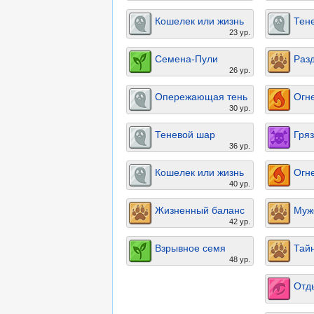
Кошелек или жизнь
Тен
23 ур.
Семена-Пули
Раз
26 ур.
Опережающая тень
Огн
30 ур.
Теневой шар
Гря
36 ур.
Кошелек или жизнь
Огн
40 ур.
Жизненный баланс
Муж
42 ур.
Взрывное семя
Тай
48 ур.
Отд