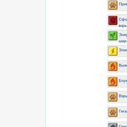
При
Сфо
взр
Эне
шар
Эле
Выж
Блу
Взр
Гиг
Гир