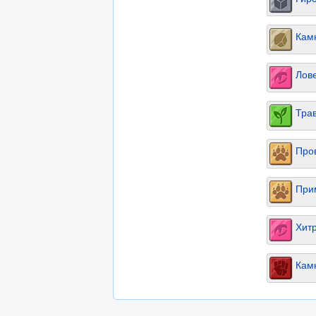
Кам
Лов
Тра
Про
При
Хит
Кам