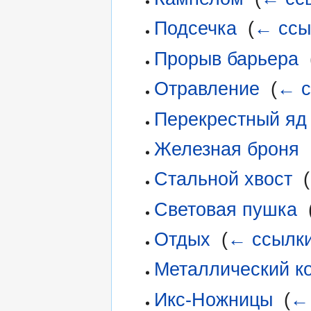
Подсечка
‎
(
← ссы
Прорыв барьера
‎
Отравление
‎
(
← с
Перекрестный яд
Железная броня
‎
Стальной хвост
‎
(
Световая пушка
‎
Отдых
‎
(
← ссылк
Металлический ко
Икс-Ножницы
‎
(
←