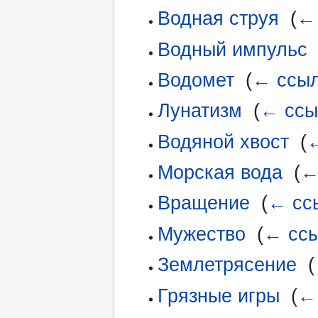
Водная струя
‎
(
←
Водный импульс
Водомет
‎
(
← ссы
Лунатизм
‎
(
← ссы
Водяной хвост
‎
(
←
Морская вода
‎
(
←
Вращение
‎
(
← сс
Мужество
‎
(
← сс
Землетрясение
‎
(
Грязные игры
‎
(
←