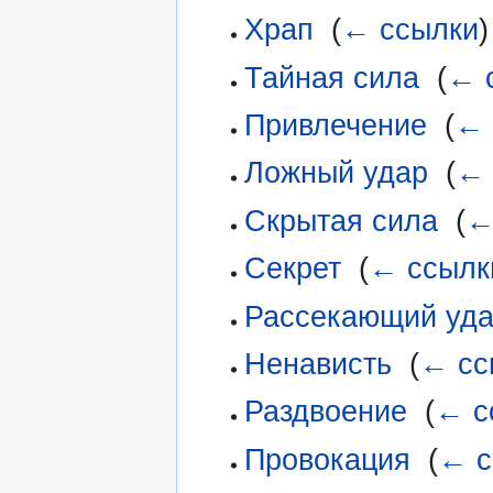
Храп
‎
(
← ссылки
)
Тайная сила
‎
(
← 
Привлечение
‎
(
← 
Ложный удар
‎
(
← 
Скрытая сила
‎
(
←
Секрет
‎
(
← ссылк
Рассекающий уд
Ненависть
‎
(
← сс
Раздвоение
‎
(
← с
Провокация
‎
(
← с