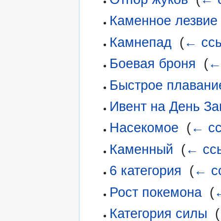
Каменное лезвие
Камнепад
‎
(
← сс
Боевая броня
‎
(
←
Быстрое плавани
Ивент на День З
Насекомое
‎
(
← с
Каменный
‎
(
← сс
6 категория
‎
(
← с
Рост покемона
‎
(
Категория силы
‎
(