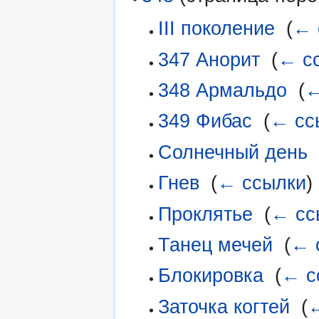
III поколение
‎
(
← 
347 Анорит
‎
(
← с
348 Армальдо
‎
(
←
349 Фибас
‎
(
← сс
Солнечный день
‎
Гнев
‎
(
← ссылки
)
Проклятье
‎
(
← сс
Танец мечей
‎
(
← 
Блокировка
‎
(
← с
Заточка когтей
‎
(
←