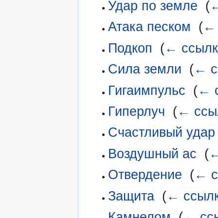
Удар по земле
‎
(
←
Атака песком
‎
(
←
Подкоп
‎
(
← ссылк
Сила земли
‎
(
← с
Гигаимпульс
‎
(
← 
Гиперлуч
‎
(
← ссы
Счастливый удар
Воздушный ас
‎
(
←
Отвердение
‎
(
← с
Защита
‎
(
← ссыл
Камнелом
‎
(
← сс