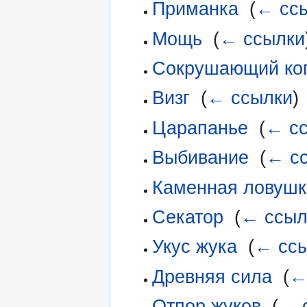
Приманка
‎
(
← сс
Мощь
‎
(
← ссылки
Сокрушающий ког
Визг
‎
(
← ссылки
)
Царапанье
‎
(
← с
Выбивание
‎
(
← с
Каменная ловушк
Секатор
‎
(
← ссыл
Укус жука
‎
(
← сс
Древняя сила
‎
(
←
Отпор жуков
‎
(
← 