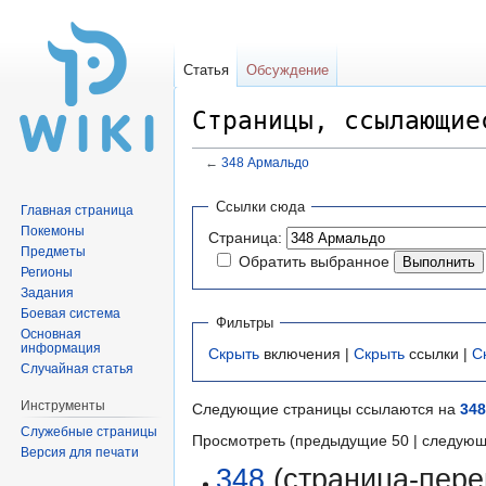
Статья
Обсуждение
Страницы, ссылающие
←
348 Армальдо
Перейти
Перейти
Ссылки сюда
Главная страница
к
к
Покемоны
Страница:
навигации
поиску
Предметы
Обратить выбранное
Регионы
Задания
Боевая система
Фильтры
Основная
информация
Скрыть
включения |
Скрыть
ссылки |
С
Случайная статья
Инструменты
Следующие страницы ссылаются на
34
Служебные страницы
Просмотреть (предыдущие 50 | следующ
Версия для печати
348
(страница-пере