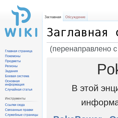
Заглавная
Обсуждение
Заглавная 
(перенаправлено с
Главная страница
Покемоны
Перейти
Перейти
Предметы
Po
к
к
Регионы
Задания
навигации
поиску
Боевая система
Основная
информация
В этой энц
Случайная статья
Инструменты
информа
Ссылки сюда
Связанные правки
Служебные страницы