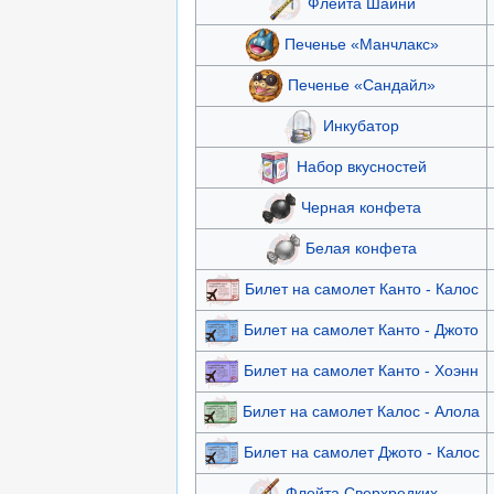
Флейта Шайни
Печенье «Манчлакс»
Печенье «Сандайл»
Инкубатор
Набор вкусностей
Черная конфета
Белая конфета
Билет на самолет Канто - Калос
Билет на самолет Канто - Джото
Билет на самолет Канто - Хоэнн
Билет на самолет Калос - Алола
Билет на самолет Джото - Калос
Флейта Сверхредких