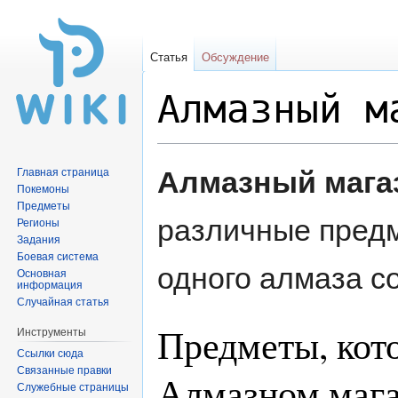
Статья
Обсуждение
Алмазный м
Перейти
Перейти
Алмазный мага
Главная страница
к
к
Покемоны
навигации
поиску
Предметы
различные пред
Регионы
Задания
Боевая система
одного алмаза с
Основная
информация
Случайная статья
Предметы, кот
Инструменты
Ссылки сюда
Связанные правки
Алмазном маг
Служебные страницы