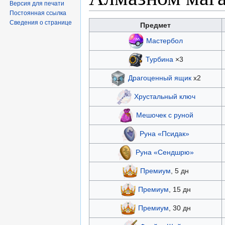
Версия для печати
Постоянная ссылка
Сведения о странице
Предмет
Мастербол
Турбина
×3
Драгоценный ящик
х2
Хрустальный ключ
Мешочек с руной
Руна «Псидак»
Руна «Сендшрю»
Премиум
, 5 дн
Премиум
, 15 дн
Премиум
, 30 дн