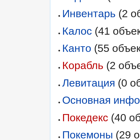
Инвентарь
‏‎ (2
Калос
‏‎ (41 объе
Канто
‏‎ (55 объе
Корабль
‏‎ (2 об
Левитация
‏‎ (0
Основная инф
Покедекс
‏‎ (40 
Покемоны
‏‎ (29