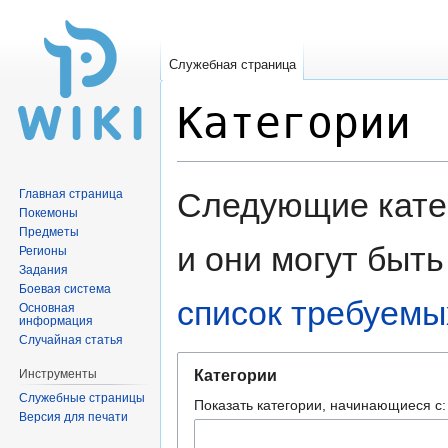
Служебная страница
Категории
Перейти
Перейти
Следующие катег
Главная страница
к
к
Покемоны
навигации
поиску
Предметы
и они могут быт
Регионы
Задания
Боевая система
список требуемы
Основная
информация
Случайная статья
Инструменты
Категории
Служебные страницы
Показать категории, начинающиеся с:
Версия для печати