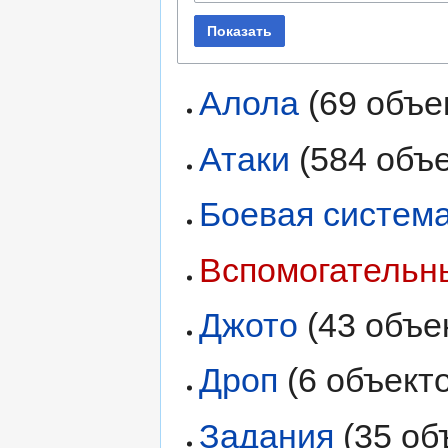
Показать
Алола
‏‎ (69 объ
Атаки
‏‎ (584 объ
Боевая систем
Вспомогательн
Джото
‏‎ (43 объ
Дроп
‏‎ (6 объект
Задания
‏‎ (35 о