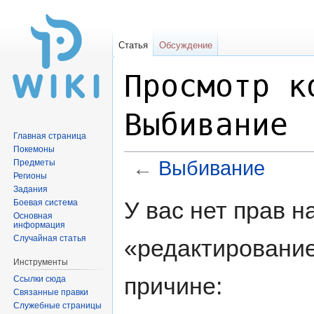
Статья
Обсуждение
Просмотр к
Выбивание
Главная страница
Покемоны
←
Выбивание
Предметы
Регионы
Задания
Перейти
Перейти
У вас нет прав 
Боевая система
к
к
Основная
информация
навигации
поиску
Случайная статья
«редактирование
Инструменты
причине:
Ссылки сюда
Связанные правки
Служебные страницы