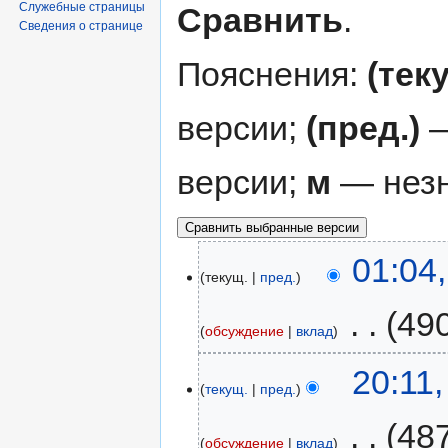
Служебные страницы
Сравнить
.
Сведения о странице
Пояснения:
(тек
версии;
(пред.)
—
версии;
м
— незн
01:04
текущ.
пред.
‎
49
обсуждение
вклад
20:11
текущ.
пред.
‎
48
обсуждение
вклад