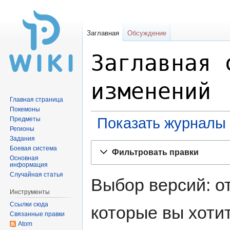
Заглавная
Обсуждение
Заглавная 
изменений
Главная страница
Покемоны
Показать журналы 
Предметы
Регионы
Задания
Перейти
Перейти
Боевая система
Фильтровать правки
к
к
Основная
информация
навигации
поиску
Случайная статья
Выбор версий: о
Инструменты
Ссылки сюда
которые вы хоти
Связанные правки
Atom