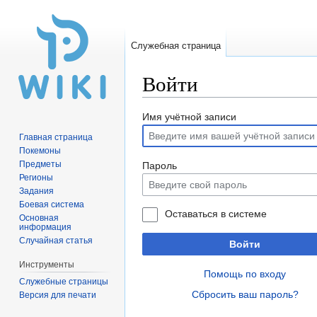
Служебная страница
Войти
Перейти
Перейти
Имя учётной записи
к
к
Главная страница
навигации
поиску
Покемоны
Предметы
Пароль
Регионы
Задания
Боевая система
Оставаться в системе
Основная
информация
Случайная статья
Войти
Инструменты
Помощь по входу
Служебные страницы
Сбросить ваш пароль?
Версия для печати