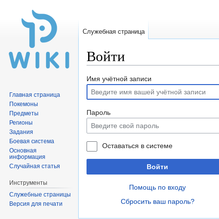
Служебная страница
Войти
Перейти
Перейти
Имя учётной записи
к
к
Главная страница
навигации
поиску
Покемоны
Пароль
Предметы
Регионы
Задания
Боевая система
Оставаться в системе
Основная
информация
Случайная статья
Войти
Инструменты
Помощь по входу
Служебные страницы
Сбросить ваш пароль?
Версия для печати