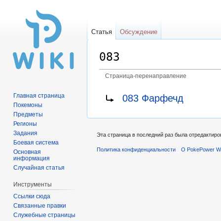
Статья
Обсуждение
083
Страница-перенаправление
Перейти
Перейти
Перенаправление на:
Главная страница
083 Фарфечд
к
к
Покемоны
навигации
поиску
Предметы
Регионы
Задания
Эта страница в последний раз была отредактиров
Боевая система
Политика конфиденциальности
О PokePower Wi
Основная
информация
Случайная статья
Инструменты
Ссылки сюда
Связанные правки
Служебные страницы