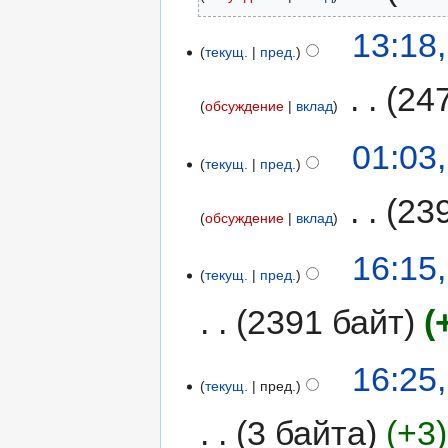
13:18
текущ.
пред.
‎
24
обсуждение
вклад
01:03
текущ.
пред.
‎
23
обсуждение
вклад
16:15
текущ.
пред.
2391 байт
16:25
текущ.
пред.
3 байта
+3