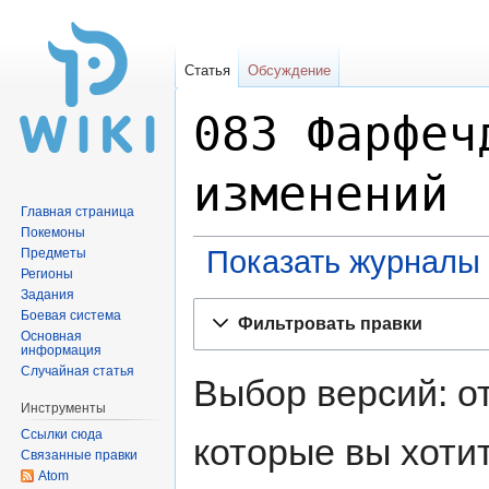
Статья
Обсуждение
083 Фарфеч
изменений
Главная страница
Покемоны
Показать журналы 
Предметы
Регионы
Задания
Перейти
Перейти
Боевая система
Фильтровать правки
к
к
Основная
информация
навигации
поиску
Случайная статья
Выбор версий: о
Инструменты
Ссылки сюда
которые вы хоти
Связанные правки
Atom