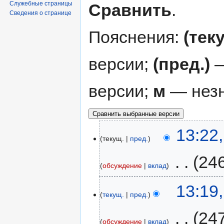
Служебные страницы
Сравнить
.
Сведения о странице
Пояснения:
(тек
версии;
(пред.)
—
версии;
м
— незн
13:22
текущ.
пред.
‎
24
обсуждение
вклад
13:19
текущ.
пред.
‎
24
обсуждение
вклад