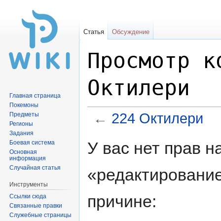
Статья
Обсуждение
Просмотр к
Октилери
Главная страница
Покемоны
←
224 Октилери
Предметы
Регионы
Задания
Перейти
Перейти
У вас нет прав 
Боевая система
к
к
Основная
информация
навигации
поиску
Случайная статья
«редактирование
Инструменты
причине:
Ссылки сюда
Связанные правки
Служебные страницы