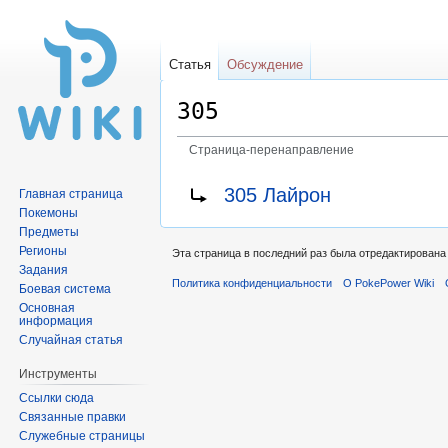
Статья
Обсуждение
305
Страница-перенаправление
Перейти
Перейти
Перенаправление на:
305 Лайрон
Главная страница
к
к
Покемоны
навигации
поиску
Предметы
Регионы
Эта страница в последний раз была отредактирована 
Задания
Политика конфиденциальности
О PokePower Wiki
Боевая система
Основная
информация
Случайная статья
Инструменты
Ссылки сюда
Связанные правки
Служебные страницы