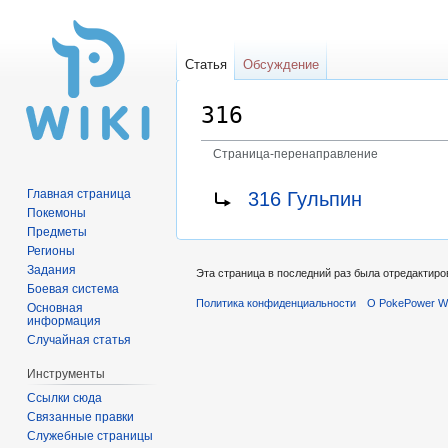
Статья
Обсуждение
316
Страница-перенаправление
Перейти
Перейти
Перенаправление на:
Главная страница
316 Гульпин
к
к
Покемоны
навигации
поиску
Предметы
Регионы
Задания
Эта страница в последний раз была отредактиров
Боевая система
Политика конфиденциальности
О PokePower Wi
Основная
информация
Случайная статья
Инструменты
Ссылки сюда
Связанные правки
Служебные страницы