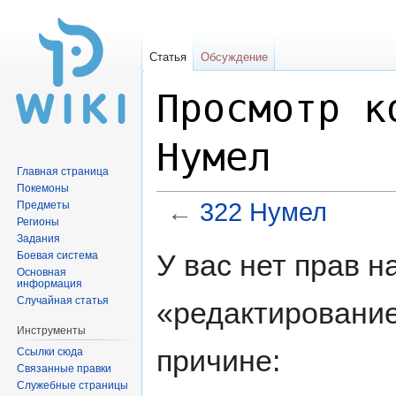
Статья
Обсуждение
Просмотр к
Нумел
Главная страница
Покемоны
←
322 Нумел
Предметы
Регионы
Задания
Перейти
Перейти
У вас нет прав 
Боевая система
к
к
Основная
информация
навигации
поиску
Случайная статья
«редактирование
Инструменты
причине:
Ссылки сюда
Связанные правки
Служебные страницы