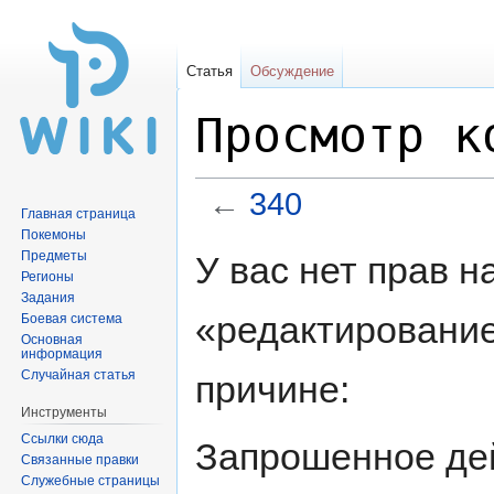
Статья
Обсуждение
Просмотр к
←
340
Главная страница
Покемоны
Перейти
Перейти
Предметы
У вас нет прав 
к
к
Регионы
Задания
навигации
поиску
«редактирование
Боевая система
Основная
информация
Случайная статья
причине:
Инструменты
Ссылки сюда
Запрошенное дей
Связанные правки
Служебные страницы