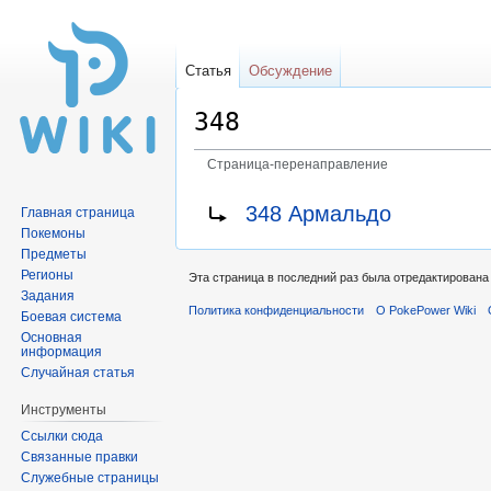
Статья
Обсуждение
348
Страница-перенаправление
Перейти
Перейти
Перенаправление на:
348 Армальдо
Главная страница
к
к
Покемоны
навигации
поиску
Предметы
Регионы
Эта страница в последний раз была отредактирована 
Задания
Политика конфиденциальности
О PokePower Wiki
Боевая система
Основная
информация
Случайная статья
Инструменты
Ссылки сюда
Связанные правки
Служебные страницы