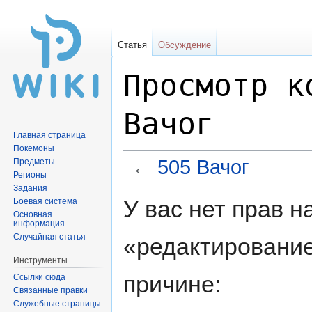
Статья
Обсуждение
Просмотр к
Вачог
Главная страница
Покемоны
←
505 Вачог
Предметы
Регионы
Задания
Перейти
Перейти
У вас нет прав 
Боевая система
к
к
Основная
информация
навигации
поиску
Случайная статья
«редактирование
Инструменты
причине:
Ссылки сюда
Связанные правки
Служебные страницы