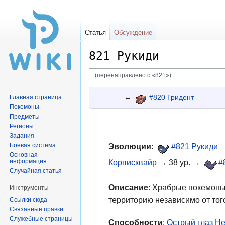
Статья
Обсуждение
821 Рукиди
(перенаправлено с «
821
»)
Перейти
Перейти
←
#820 Гридент
Главная страница
к
к
Покемоны
навигации
поиску
Предметы
Регионы
Задания
Боевая система
Эволюции
:
#821 Рукиди
→
Основная
информация
Корвисквайр
→ 38 ур. →
#
Случайная статья
Описание
: Храбрые покемон
Инструменты
территорию независимо от тог
Ссылки сюда
Связанные правки
Служебные страницы
Способности
:
Острый глаз
Не