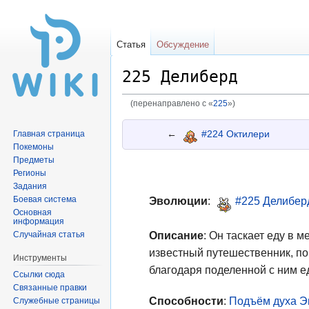
Статья
Обсуждение
225 Делиберд
(перенаправлено с «
225
»)
Перейти
Перейти
←
#224 Октилери
Главная страница
к
к
Покемоны
навигации
поиску
Предметы
Регионы
Задания
Боевая система
Эволюции
:
#225 Делибер
Основная
информация
Описание
: Он таскает еду в 
Случайная статья
известный путешественник, п
Инструменты
благодаря поделенной с ним е
Ссылки сюда
Связанные правки
Способности
:
Подъём духа
Э
Служебные страницы