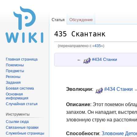
Статья
Обсуждение
435 Скантанк
(перенаправлено с «
435
»)
Перейти
Перейти
←
#434 Станки
Главная страница
к
к
Покемоны
навигации
поиску
Предметы
Регионы
Задания
Боевая система
Эволюции
:
#434 Станки
→
Основная
информация
Описание
: Этот покемон обл
Случайная статья
запахом. Он нападает, выстрел
Инструменты
зловонную струю на расстояни
Ссылки сюда
Связанные правки
Способности
:
Зловоние
Дето
Служебные страницы