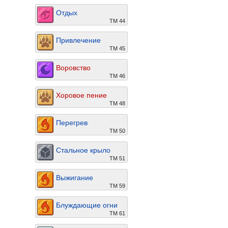
Отдых
ТМ 44
Привлечение
ТМ 45
Воровство
ТМ 46
Хоровое пение
ТМ 48
Перегрев
ТМ 50
Стальное крыло
ТМ 51
Выжигание
ТМ 59
Блуждающие огни
ТМ 61