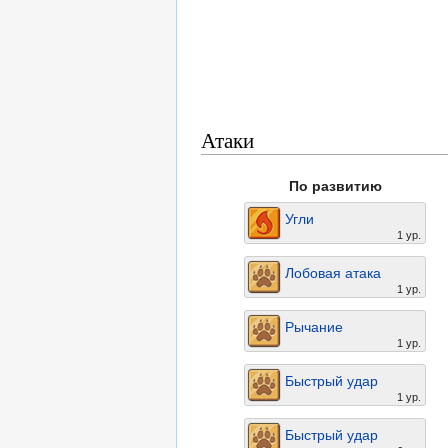
Атаки
По развитию
Угли
1 ур.
Лобовая атака
1 ур.
Рычание
1 ур.
Быстрый удар
1 ур.
Быстрый удар