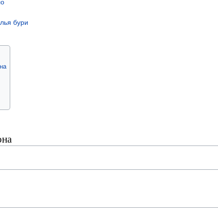
ло
лья бури
на
она