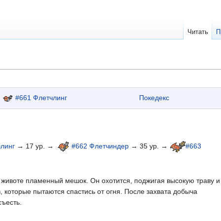
Читать
П
#661 Флетчлинг
Покедекс
линг
→ 17 ур. →
#662 Флетчиндер
→ 35 ур. →
#663
в животе пламенный мешок. Он охотится, поджигая высокую траву и
, которые пытаются спастись от огня. После захвата добыча
съесть.