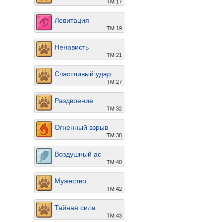
ТМ 17
Левитация
ТМ 19
Ненависть
ТМ 21
Счастливый удар
ТМ 27
Раздвоение
ТМ 32
Огненный взрыв
ТМ 38
Воздушный ас
ТМ 40
Мужество
ТМ 42
Тайная сила
ТМ 43