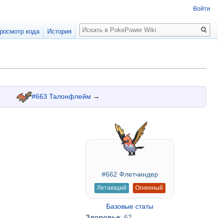
Войти
Поиск
росмотр кода
История
#663 Талонфлейм
→
#662 Флетчиндер
Летающий
Огненный
Базовые статы
Здоровье
: 62