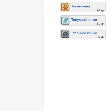
После меня
46 ур.
Попутный ветер
51 ур.
Стальное крыло
55 ур.