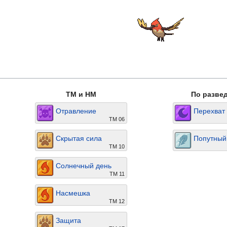
TM и HM
По разве
Отравление
Перехват
TM 06
Скрытая сила
Попутный
ТМ 10
Солнечный день
ТМ 11
Насмешка
ТМ 12
Защита