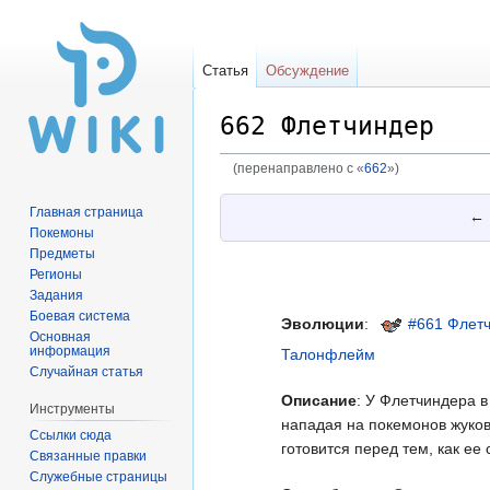
Статья
Обсуждение
662 Флетчиндер
(перенаправлено с «
662
»)
Перейти
Перейти
Главная страница
←
к
к
Покемоны
навигации
поиску
Предметы
Регионы
Задания
Боевая система
Эволюции
:
#661 Флетч
Основная
информация
Талонфлейм
Случайная статья
Описание
: У Флетчиндера 
Инструменты
нападая на покемонов жуков
Ссылки сюда
готовится перед тем, как ее 
Связанные правки
Служебные страницы