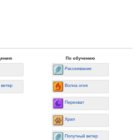
дению
По обучению
Рассеивание
 ветер
Волна огня
Перехват
Храп
Попутный ветер