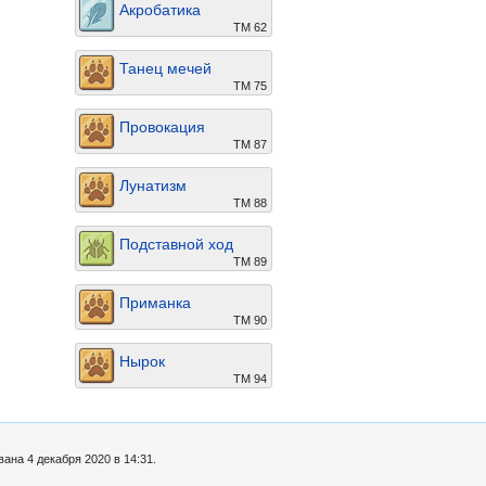
Акробатика
ТМ 62
Танец мечей
ТМ 75
Провокация
ТМ 87
Лунатизм
ТМ 88
Подставной ход
ТМ 89
Приманка
ТМ 90
Нырок
TM 94
ана 4 декабря 2020 в 14:31.