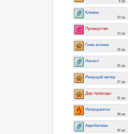
6 ур.
Клевок
10 ур.
Проворство
13 ур.
Гнев агонии
16 ур.
Насест
25 ур.
Режущий ветер
27 ур.
Дар природы
31 ур.
Нитроразгон
38 ур.
Акробатика
42 ур.