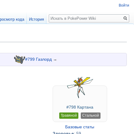
Войти
Поиск
росмотр кода
История
#799 Газлорд
→
#798 Картана
Травяной
Стальной
Базовые статы
Здоровье
: 59