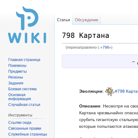
Статья
Обсуждение
798 Картана
(перенаправлено с «
798
»)
Перейти
Перейти
Главная страница
←
к
к
Покемоны
навигации
поиску
Предметы
Регионы
Задания
Боевая система
Эволюции
:
#798 Карта
Основная
информация
Случайная статья
Описание
: Несмотря на св
Картана чрезвычайно опасна
Инструменты
срубить гигантскую стальну
Ссылки сюда
которые попытаются атакова
Связанные правки
Служебные страницы