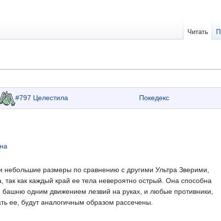
Читать
П
#797 Целестила
Покедекс
на
ои небольшие размеры по сравнению с другими Ультра Зверими,
, так как каждый край ее тела невероятно острый. Она способна
ю башню одним движением лезвий на руках, и любые противники,
ть ее, будут аналогичным образом рассечены.