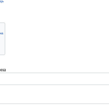
щь
на
она