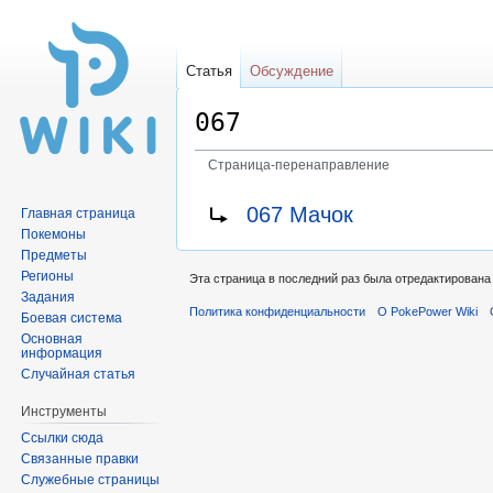
Статья
Обсуждение
067
Страница-перенаправление
Перейти
Перейти
Перенаправление на:
067 Мачок
Главная страница
к
к
Покемоны
навигации
поиску
Предметы
Регионы
Эта страница в последний раз была отредактирована 
Задания
Политика конфиденциальности
О PokePower Wiki
Боевая система
Основная
информация
Случайная статья
Инструменты
Ссылки сюда
Связанные правки
Служебные страницы