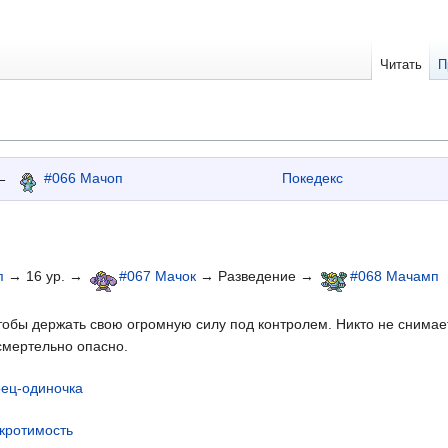
Читать
П
←
#066 Мачоп
Покедекс
п
→ 16 ур. →
#067 Мачок
→ Разведение →
#068 Мачамп
чтобы держать свою огромную силу под контролем. Никто не снимае
 смертельно опасно.
ец-одиночка
кротимость