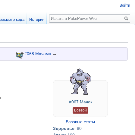
Войти
Поиск
росмотр кода
История
#068 Мачамп
→
т
#067 Мачок
Боевой
Базовые статы
Здоровье
: 80