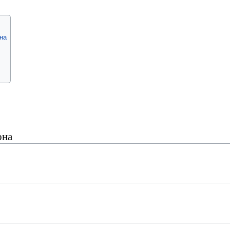
на
она