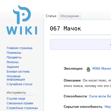
Статья
Обсуждение
067 Мачок
Перейти
Перейти
к
к
Главная страница
навигации
поиску
Покемоны
Предметы
Регионы
Задания
Эволюции
:
#066 Мачо
Боевая система
Основная
информация
Описание
: Он носит пояс, 
Случайная статья
этого пояса, потому что это
Инструменты
Способности
:
Сила воли
Бо
Ссылки сюда
Связанные правки
Скрытая способность
:
Неу
Служебные страницы