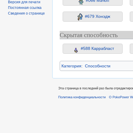
#066 Мачоп
Версия для печати
Постоянная ссылка
Сведения о странице
#679 Хонэдж
Скрытая способность
#588 Каррабласт
Категория
:
Способности
Эта страница в последний раз была отредактиро
Политика конфиденциальности
О PokePower Wi