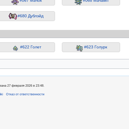
#067 Мачок
#068 Мачамп
#680 Дублэйд
#622 Голет
#623 Голурк
вана 27 февраля 2026 в 23:48.
ki
Отказ от ответственности