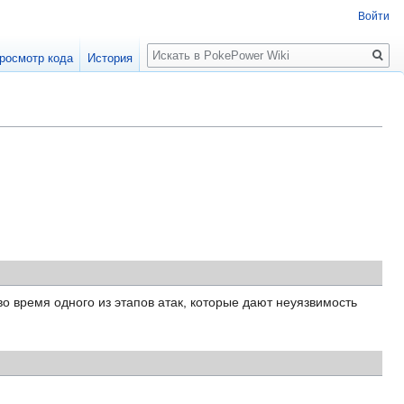
Войти
Поиск
росмотр кода
История
о время одного из этапов атак, которые дают неуязвимость