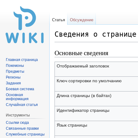
Статья
Обсуждение
Сведения о странице
Основные сведения
Перейти
Перейти
к
к
Главная страница
навигации
поиску
Покемоны
Отображаемый заголовок
Предметы
Регионы
Ключ сортировки по умолчанию
Задания
Боевая система
Основная
Длина страницы (в байтах)
информация
Случайная статья
Идентификатор страницы
Инструменты
Ссылки сюда
Язык страницы
Связанные правки
Служебные страницы