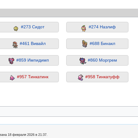
#273 Сидот
#274 Назлиф
#461 Вивайл
#688 Бинакл
#859 Импидимп
#860 Моргрем
#957 Тинкатинк
#958 Тинкатуфф
вана 18 февраля 2026 в 21:37.