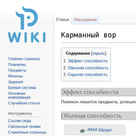
Статья
Обсуждение
Карманный вор
Перейти
Перейти
Содержание
к
к
Главная страница
1
Эффект способности
навигации
поиску
Покемоны
2
Обычная способность
Предметы
3
Скрытая способность
Регионы
Задания
Боевая система
Эффект способности
Основная
информация
Покемон лишится предмета, успешно 
Случайная статья
Обычная способность
Инструменты
Ссылки сюда
Связанные правки
#944 Шрудл
Служебные страницы