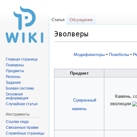
Статья
Обсуждение
Эволверы
Перейти
Перейти
Модификаторы
•
Покеболы
•
Р
Главная страница
к
к
Покемоны
навигации
поиску
Предметы
Предмет
Регионы
Задания
Боевая система
Основная
Камень, с
информация
Сумрачный
эволюции
Случайная статья
камень
Инструменты
Ссылки сюда
Связанные правки
Служебные страницы