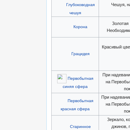
Чешуя, н
Глубоководная
чешуя
Золотая 
Корона
Необходим
Красивый цве
Грацидея
При надевани
Первобытная
на Первобыт
синяя сфера
по
При надевани
Первобытная
на Первобыт
красная сфера
по
Зеркало, к
джинов, 
Старинное