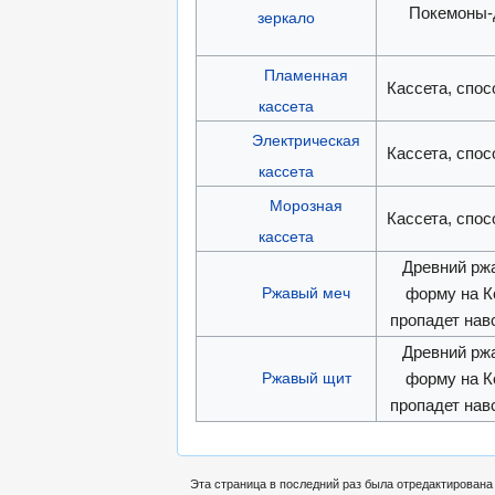
Покемоны-
зеркало
Пламенная
Кассета, спо
кассета
Электрическая
Кассета, спо
кассета
Морозная
Кассета, спо
кассета
Древний рж
Ржавый меч
форму на К
пропадет нав
Древний рж
Ржавый щит
форму на К
пропадет нав
Эта страница в последний раз была отредактирована 