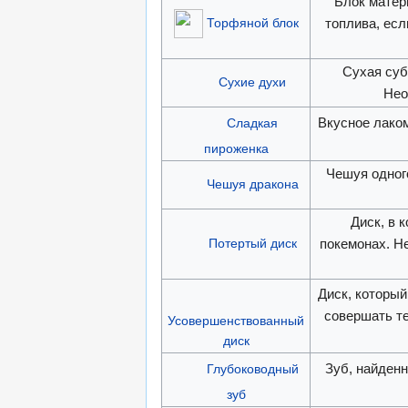
Блок матер
Торфяной блок
топлива, ес
Сухая суб
Сухие духи
Нео
Вкусное лако
Сладкая
пироженка
Чешуя одног
Чешуя дракона
Диск, в 
Потертый диск
покемонах. Н
Диск, которы
совершать т
Усовершенствованный
диск
Зуб, найден
Глубоководный
зуб