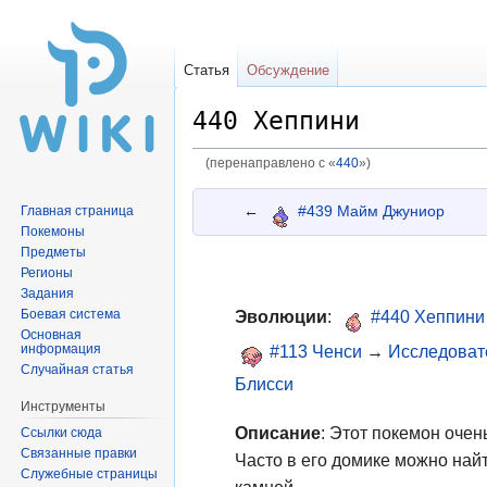
Статья
Обсуждение
440 Хеппини
(перенаправлено с «
440
»)
Перейти
Перейти
←
#439 Майм Джуниор
Главная страница
к
к
Покемоны
навигации
поиску
Предметы
Регионы
Задания
Боевая система
Эволюции
:
#440 Хеппини
Основная
информация
#113 Ченси
→
Исследоват
Случайная статья
Блисси
Инструменты
Описание
: Этот покемон очен
Ссылки сюда
Связанные правки
Часто в его домике можно най
Служебные страницы