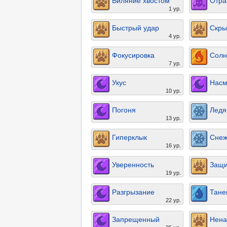
Виляние хвостом
Отра
1 ур.
Быстрый удар
Скры
4 ур.
Фокусировка
Солн
7 ур.
Укус
Нас
10 ур.
Погоня
Ледя
13 ур.
Гиперклык
Снеж
16 ур.
Уверенность
Защи
19 ур.
Разгрызание
Тане
22 ур.
Запрещенный
Нена