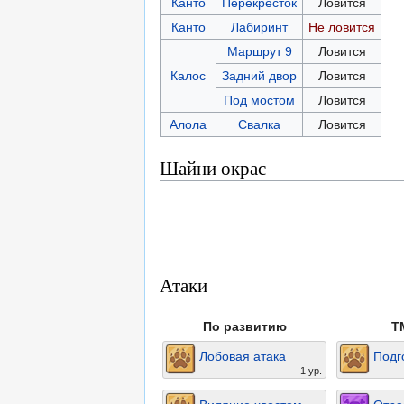
Канто
Перекресток
Ловится
Канто
Лабиринт
Не ловится
Маршрут 9
Ловится
Калос
Задний двор
Ловится
Под мостом
Ловится
Алола
Свалка
Ловится
Шайни окрас
Атаки
По развитию
T
Лобовая атака
Подг
1 ур.