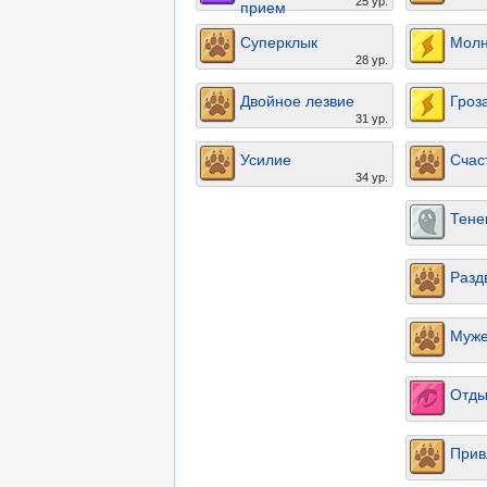
25 ур.
прием
Суперклык
Мол
28 ур.
Двойное лезвие
Гроз
31 ур.
Усилие
Счас
34 ур.
Тене
Разд
Муже
Отды
Прив