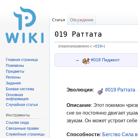
Статья
Обсуждение
019 Раттата
(перенаправлено с «
019
»)
Перейти
Перейти
←
#018 Пиджеот
Главная страница
к
к
Покемоны
навигации
поиску
Предметы
Регионы
Задания
Боевая система
Эволюции
:
#019 Раттата
Основная
информация
Описание
: Этот покемон чре
Случайная статья
сне он постоянно двигает уша
Инструменты
звукам. Он может устроит себе
Ссылки сюда
Связанные правки
Способности
:
Бегство
Сила 
Служебные страницы