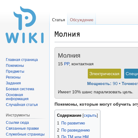
Статья
Обсуждение
Молния
Перейти
Перейти
Молния
к
к
Главная страница
навигации
поиску
15
PP
, контактная
Покемоны
Предметы
Электрическая
Специ
Регионы
Задания
Мощность:
90
•
Точнос
Боевая система
Имеет 10% шанс парализовать цель.
Основная
информация
Покемоны, которые могут обучить эту
Случайная статья
Инструменты
Содержание
Ссылки сюда
1
По развитию
Связанные правки
2
По разведению
Служебные страницы
3
По TM или HM