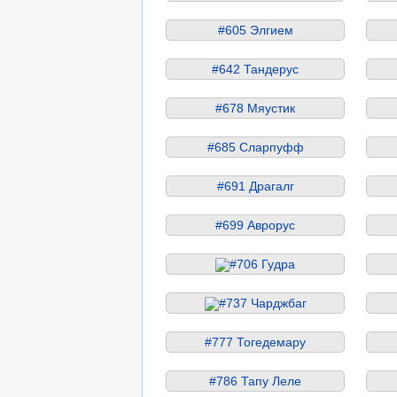
#605 Элгием
#642 Тандерус
#678 Мяустик
#685 Сларпуфф
#691 Драгалг
#699 Аврорус
#706 Гудра
#737 Чарджбаг
#777 Тогедемару
#786 Тапу Леле