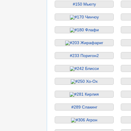
#150 Мьюту
#170 Чинчоу
#180 Флафи
#203 Жирафариг
#233 Поригон2
#242 Блисси
#250 Хо-Ох
#281 Кирлия
#289 Слакинг
#306 Агрон