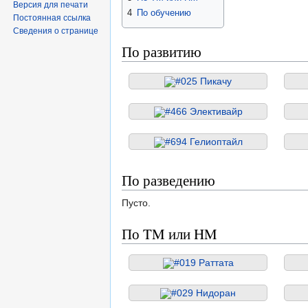
Версия для печати
4
По обучению
Постоянная ссылка
Сведения о странице
По развитию
#025 Пикачу
#466 Элективайр
#694 Гелиоптайл
По разведению
Пусто.
По TM или HM
#019 Раттата
#029 Нидоран