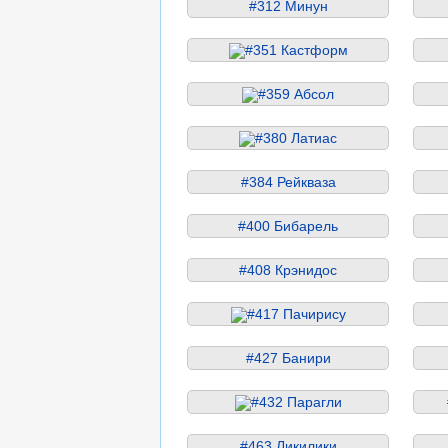
#312 Минун
#351 Кастформ
#359 Абсол
#380 Латиас
#384 Рейкваза
#400 Бибарель
#408 Крэнидос
#417 Пачирису
#427 Банири
#432 Парагли
#463 Ликилики