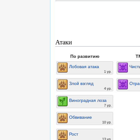
Атаки
По развитию
T
Лобовая атака
Чист
1 ур.
Злой взгляд
Отра
4 ур.
Виноградная лоза
7 ур.
Обвивание
10 ур.
Рост
13 ур.