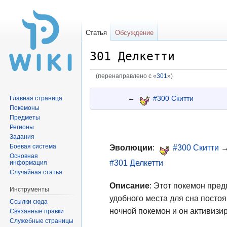
Статья
Обсуждение
301 Делкетти
(перенаправлено с «
301
»)
Перейти
Перейти
←
#300 Скитти
Главная страница
к
к
Покемоны
навигации
поиску
Предметы
Регионы
Задания
Боевая система
Эволюции
:
#300 Скитти
Основная
#301 Делкетти
информация
Случайная статья
Описание
: Этот покемон пре
Инструменты
удобного места для сна посто
Ссылки сюда
ночной покемон и он активизир
Связанные правки
Служебные страницы