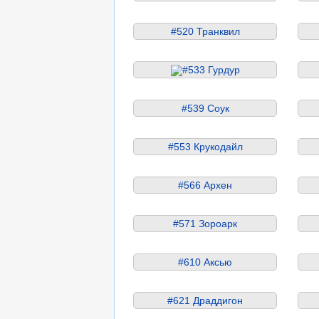
#520 Транквил
#533 Гурдур
#539 Соук
#553 Крукодайл
#566 Архен
#571 Зороарк
#610 Аксью
#621 Драддигон