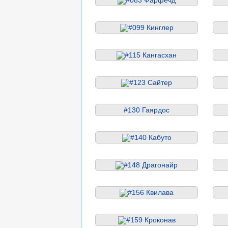
#099 Кинглер
#115 Кангасхан
#123 Сайтер
#130 Гаярдос
#140 Кабуто
#148 Драгонайр
#156 Квилава
#159 Кроконав