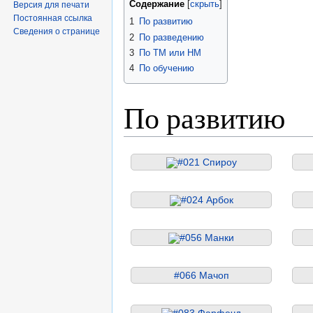
Содержание
Версия для печати
Постоянная ссылка
1
По развитию
Сведения о странице
2
По разведению
3
По TM или HM
4
По обучению
По развитию
#021 Спироу
#024 Арбок
#056 Манки
#066 Мачоп
#083 Фарфечд