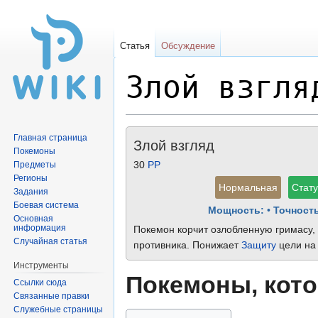
Статья
Обсуждение
Злой взгля
Перейти
Перейти
Главная страница
Злой взгляд
к
к
Покемоны
навигации
поиску
30
PP
Предметы
Регионы
Нормальная
Стат
Задания
Боевая система
Мощность:
•
Точность
Основная
информация
Покемон корчит озлобленную гримасу,
Случайная статья
противника. Понижает
Защиту
цели на 
Инструменты
Покемоны, кото
Ссылки сюда
Связанные правки
Служебные страницы