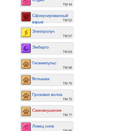
ТМ 44
Сфокусированный
ТМ 52
взрыв
Электролуч
ТМ 57
Эмбарго
ТМ 63
Гигаимпульс
ТМ 68
Вспышка
ТМ 70
Грозовая волна
ТМ 73
Самовнушение
ТМ 77
Ловец снов
ТМ 85