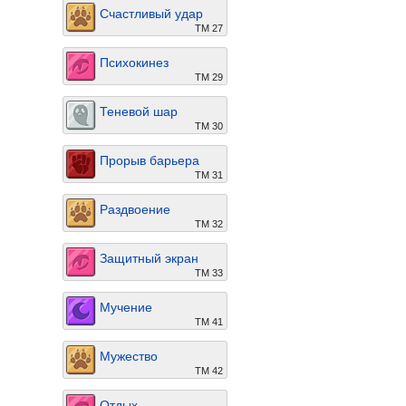
Счастливый удар
ТМ 27
Психокинез
ТМ 29
Теневой шар
ТМ 30
Прорыв барьера
ТМ 31
Раздвоение
ТМ 32
Защитный экран
ТМ 33
Мучение
ТМ 41
Мужество
ТМ 42
Отдых