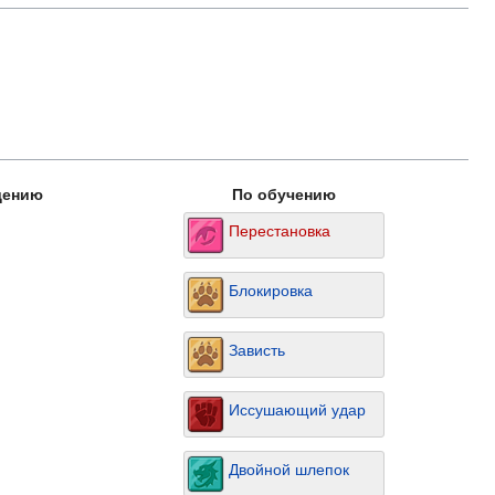
дению
По обучению
Перестановка
Блокировка
Зависть
Иссушающий удар
Двойной шлепок