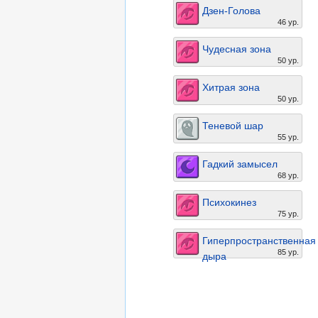
Дзен-Голова
46 ур.
Чудесная зона
50 ур.
Хитрая зона
50 ур.
Теневой шар
55 ур.
Гадкий замысел
68 ур.
Психокинез
75 ур.
Гиперпространственная
85 ур.
дыра