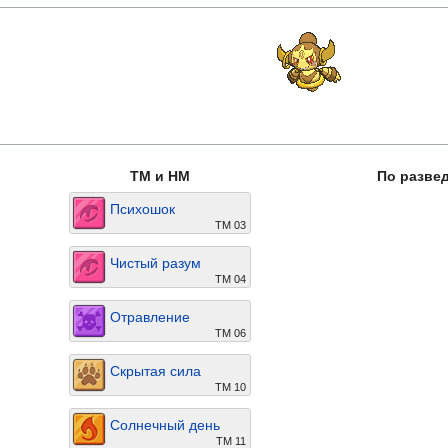
TM и HM
По разве
Психошок
TM 03
Чистый разум
ТМ 04
Отравление
TM 06
Скрытая сила
ТМ 10
Солнечный день
ТМ 11