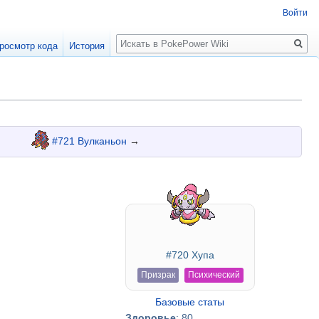
Войти
Поиск
росмотр кода
История
#721 Вулканьон
→
#720 Хупа
Призрак
Психический
Базовые статы
Здоровье
: 80