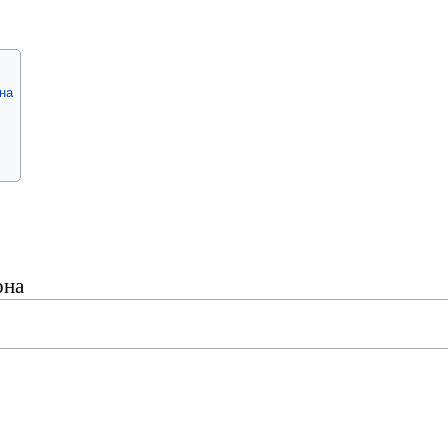
на
она