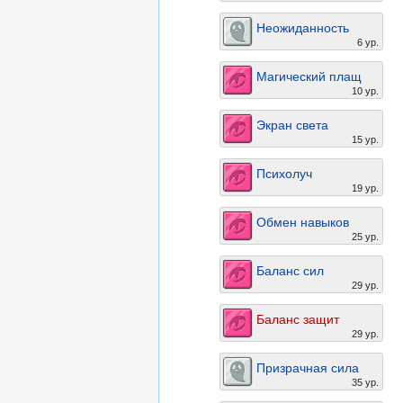
Неожиданность
6 ур.
Магический плащ
10 ур.
Экран света
15 ур.
Психолуч
19 ур.
Обмен навыков
25 ур.
Баланс сил
29 ур.
Баланс защит
29 ур.
Призрачная сила
35 ур.