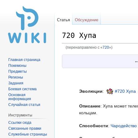
Статья
Обсуждение
720 Хупа
(перенаправлено с «
720
»)
Перейти
Перейти
Главная страница
к
к
Покемоны
навигации
поиску
Предметы
Регионы
Задания
Боевая система
Эволюции
:
#720 Хупа
Основная
информация
Случайная статья
Описание
: Хупа может тел
кольцам.
Инструменты
Ссылки сюда
Способности
:
Чародейство
Связанные правки
Служебные страницы