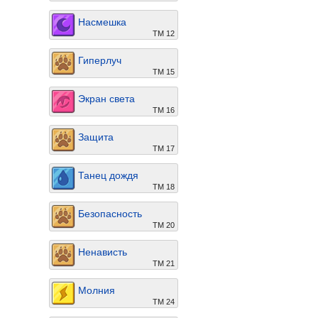
Насмешка
ТМ 12
Гиперлуч
ТМ 15
Экран света
ТМ 16
Защита
ТМ 17
Танец дождя
ТМ 18
Безопасность
ТМ 20
Ненависть
ТМ 21
Молния
ТМ 24