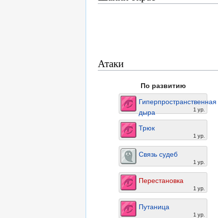
Атаки
По развитию
Гиперпространственная
1 ур.
дыра
Трюк
1 ур.
Связь судеб
1 ур.
Перестановка
1 ур.
Путаница
1 ур.