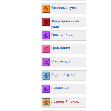
Огненный кулак
Фокусированный
удар
Грязная игра
Гравитация
Сгусток яда
Ледяной кулак
Выбивание
Лазерный прицел