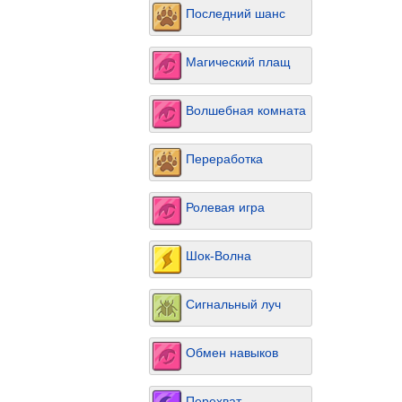
Последний шанс
Магический плащ
Волшебная комната
Переработка
Ролевая игра
Шок-Волна
Сигнальный луч
Обмен навыков
Перехват