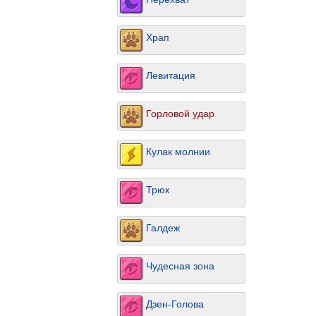
Храп
Левитация
Горловой удар
Кулак молнии
Трюк
Галдеж
Чудесная зона
Дзен-Голова