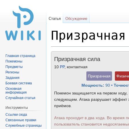
Статья
Обсуждение
Призрачная
Перейти
Перейти
Главная страница
Призрачная сила
к
к
Покемоны
навигации
поиску
10
PP
, контактная
Предметы
Регионы
Призрачная
Физич
Задания
Боевая система
Мощность:
90
•
Точнос
Основная
информация
Покемон защищается на первом ходу, 
Случайная статья
следующем. Атака разрушает эффек
приёмов.
Инструменты
Ссылки сюда
Атака проходит в два хода. Во время п
Связанные правки
пользователь становится недосягаемы
Служебные страницы