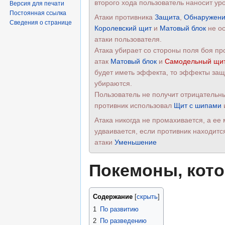
второго хода пользователь наносит уро
Версия для печати
Постоянная ссылка
Атаки противника
Защита
,
Обнаружен
Сведения о странице
Королевский щит
и
Матовый блок
не о
атаки пользователя.
Атака убирает со стороны поля боя п
атак
Матовый блок
и
Самодельный щи
будет иметь эффекта, то эффекты защ
убираются.
Пользователь не получит отрицательн
противник использовал
Щит с шипами
Атака никогда не промахивается, а ее
удваивается, если противник находитс
атаки
Уменьшение
Покемоны, кото
Содержание
1
По развитию
2
По разведению