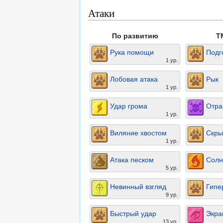
Атаки
По развитию
T
Рука помощи
Подг
1 ур.
Лобовая атака
Рык
1 ур.
Удар грома
Отра
1 ур.
Виляние хвостом
Скры
1 ур.
Атака песком
Солн
5 ур.
Невинный взгляд
Гипе
9 ур.
Быстрый удар
Экра
13 ур.