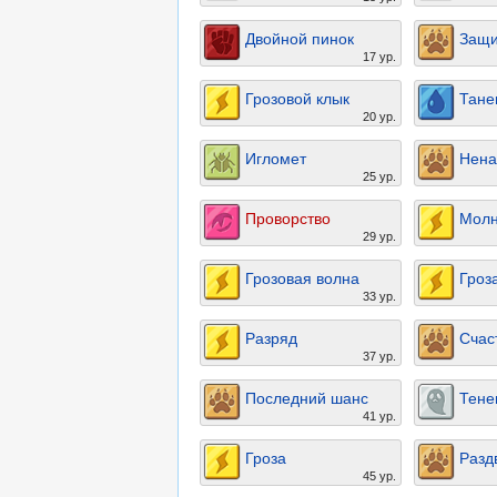
Двойной пинок
Защи
17 ур.
Грозовой клык
Тане
20 ур.
Игломет
Нена
25 ур.
Проворство
Мол
29 ур.
Грозовая волна
Гроз
33 ур.
Разряд
Счас
37 ур.
Последний шанс
Тене
41 ур.
Гроза
Разд
45 ур.