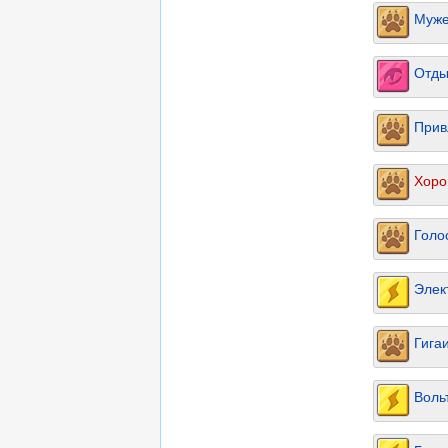
Муже
Отды
Прив
Хоро
Голо
Элек
Гига
Воль