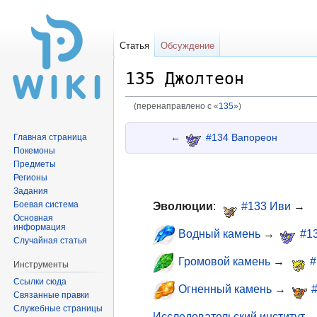
Статья
Обсуждение
135 Джолтеон
(перенаправлено с «
135
»)
Перейти
Перейти
←
#134 Вапореон
Главная страница
к
к
Покемоны
навигации
поиску
Предметы
Регионы
Задания
Боевая система
Эволюции
:
#133 Иви
→
Основная
информация
Водный камень
→
#1
Случайная статья
Громовой камень
→
#
Инструменты
Ссылки сюда
Огненный камень
→
Связанные правки
Служебные страницы
Исследовательский институт