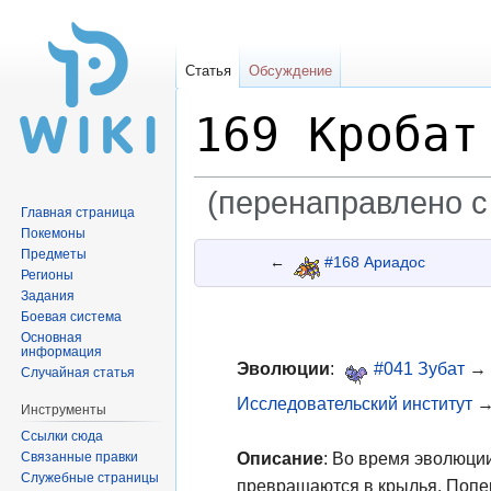
Статья
Обсуждение
169 Кробат
(перенаправлено с
Главная страница
Покемоны
Перейти
Перейти
Предметы
←
#168 Ариадос
к
к
Регионы
Задания
навигации
поиску
Боевая система
Основная
информация
Эволюции
:
#041 Зубат
→ 
Случайная статья
Исследовательский институт
Инструменты
Ссылки сюда
Описание
: Во время эволюци
Связанные правки
Служебные страницы
превращаются в крылья. Попе