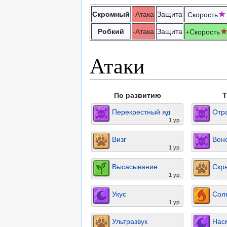
★
Скромный
-Атака
Защита
Скорость
Робкий
-Атака
Защита
+Скорость
Атаки
По развитию
T
Перекрестный яд
Отр
1 ур.
Визг
Вен
1 ур.
Высасывание
Скр
1 ур.
Укус
Сол
1 ур.
Ультразвук
Нас