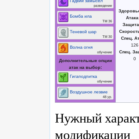
Гадкий замысел
разведение
Здоровь
Бомба ила
Атака
ТМ 36
Защита
Скорост
Теневой шар
ТМ 30
Спец. А
126
Волна огня
Спец. За
обучение
0
Дополнительные опции
атак на выбор:
Гигаподпитка
обучение
Воздушное лезвие
48 ур.
Нужный характ
модификации