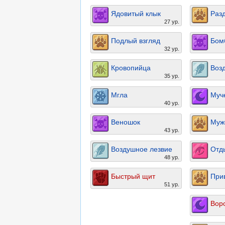
Ядовитый клык
Раз
27 ур.
Подлый взгляд
Бом
32 ур.
Кровопийца
Воз
35 ур.
Мгла
Муч
40 ур.
Веношок
Муж
43 ур.
Воздушное лезвие
Отд
48 ур.
Быстрый щит
При
51 ур.
Вор