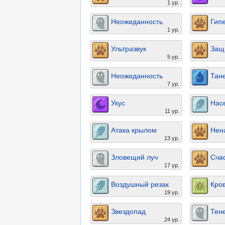
1 ур.
Неожиданность
Гип
1 ур.
Ультразвук
Защ
5 ур.
Неожиданность
Тан
7 ур.
Укус
Нас
11 ур.
Атака крылом
Нен
13 ур.
Зловещий луч
Сча
17 ур.
Воздушный резак
Кро
19 ур.
Звездопад
Тен
24 ур.