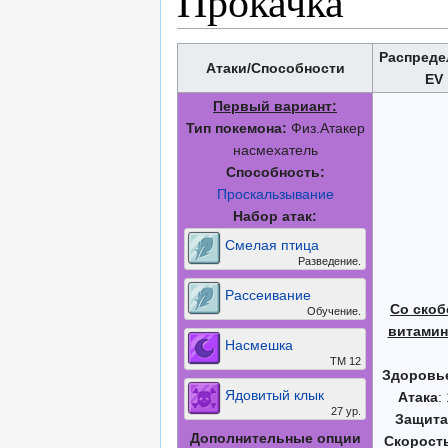
Прокачка
Распреде
Атаки/Способности
EV
Первый вариант:
Тип покемона:
Физ.Атакер
насмехатель
Способность:
Проскальзывание
Набор атак:
Смелая птица
Разведение.
Рассеивание
Со скоб
Обучение.
витамин
Насмешка
ТМ 12
Здоровь
Ядовитый клык
Атака
:
27 ур.
Защита
Дополнительные опции
Скорост