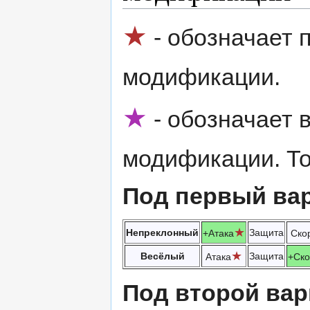
★
- обозначает 
модификации.
★
- обозначает 
модификации. То
Под первый вар
★
Непреклонный
Защита
+Атака
Ско
★
Весёлый
Защита
Атака
+Ско
Под второй вар