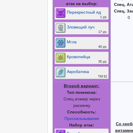
атак на выбор:
Спец. Ат
Спец. За
Перекрестный яд
1 ур.
0
Зловещий луч
17 ур.
Мгла
40 ур.
Кровопийца
35 ур.
Акробатика
ТМ 62
Второй вариант:
Тип покемона:
Спец.атакер через
раскачку
Способность:
Проскальзывание
Со скоб
Набор атак:
витамин