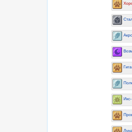
Хор
Ста
Акр
Воз
Гиг
Пол
Икс
Про
Лун