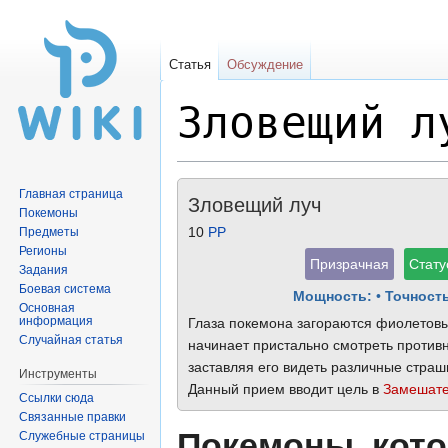
Статья
Обсуждение
Зловещий л
Перейти
Перейти
Главная страница
Зловещий луч
к
к
Покемоны
навигации
поиску
10
PP
Предметы
Регионы
Призрачная
Стату
Задания
Боевая система
Мощность:
•
Точность
Основная
информация
Глаза покемона загораются фиолетовы
Случайная статья
начинает пристально смотреть противни
заставляя его видеть различные стра
Инструменты
Данный прием вводит цель в
Замешате
Ссылки сюда
Связанные правки
Покемоны, кото
Служебные страницы