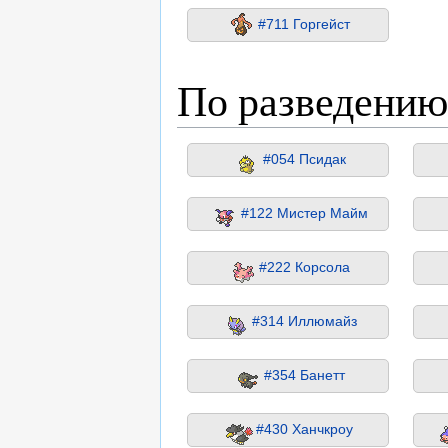
#711 Горгейст
По разведению
#054 Псидак
#122 Мистер Майм
#222 Корсола
#314 Иллюмайз
#354 Банетт
#430 Ханчкроу