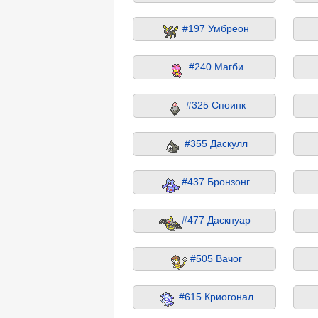
#197 Умбреон
#240 Магби
#325 Споинк
#355 Даскулл
#437 Бронзонг
#477 Даскнуар
#505 Вачог
#615 Криогонал