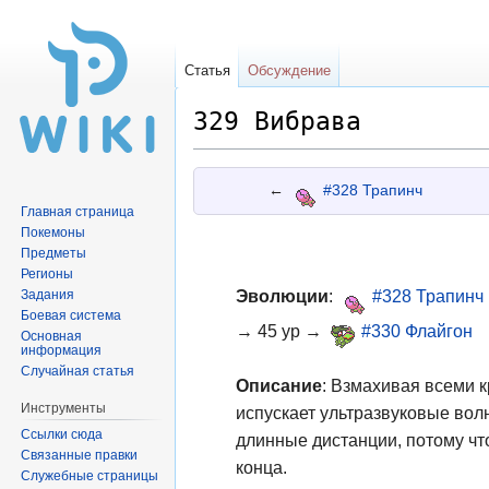
Статья
Обсуждение
329 Вибрава
Перейти
Перейти
←
#328 Трапинч
к
к
Главная страница
навигации
поиску
Покемоны
Предметы
Регионы
Эволюции
:
#328 Трапинч
Задания
Боевая система
→ 45 ур →
#330 Флайгон
Основная
информация
Случайная статья
Описание
: Взмахивая всеми 
Инструменты
испускает ультразвуковые волн
Ссылки сюда
длинные дистанции, потому чт
Связанные правки
конца.
Служебные страницы