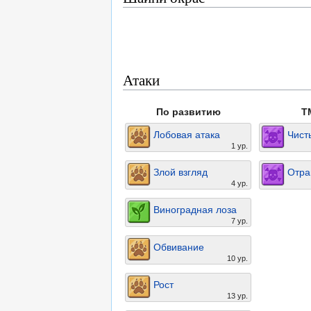
Атаки
По развитию
T
Лобовая атака
Чист
1 ур.
Злой взгляд
Отра
4 ур.
Виноградная лоза
7 ур.
Обвивание
10 ур.
Рост
13 ур.