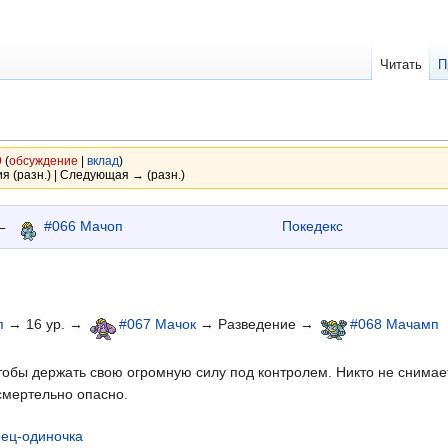
Читать
П
9
(
обсуждение
|
вклад
)
я (разн.) | Следующая → (разн.)
←
#066 Мачоп
Покедекс
п
→ 16 ур. →
#067 Мачок
→ Разведение →
#068 Мачамп
чтобы держать свою огромную силу под контролем. Никто не снимае
 смертельно опасно.
ец-одиночка