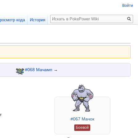
Войти
Поиск
росмотр кода
История
#068 Мачамп
→
т
#067 Мачок
Боевой