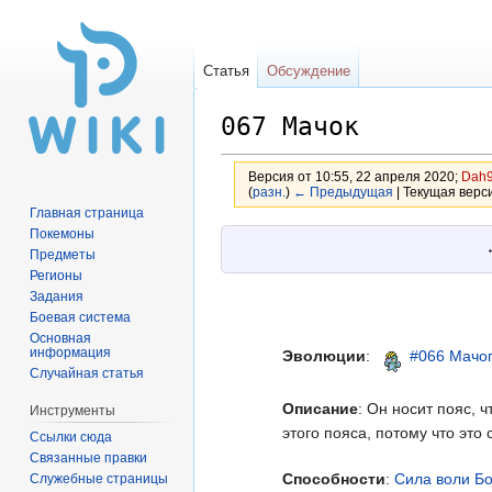
Статья
Обсуждение
067 Мачок
Версия от 10:55, 22 апреля 2020;
Dah
(
разн.
)
← Предыдущая
| Текущая верси
Главная страница
Покемоны
Перейти
Перейти
Предметы
к
к
Регионы
навигации
поиску
Задания
Боевая система
Основная
информация
Эволюции
:
#066 Мачо
Случайная статья
Описание
: Он носит пояс, 
Инструменты
этого пояса, потому что это
Ссылки сюда
Связанные правки
Способности
:
Сила воли
Бо
Служебные страницы