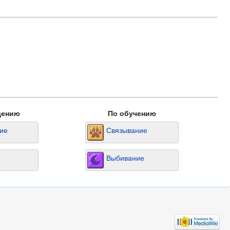
дению
По обучению
ие
Связывание
Выбивание