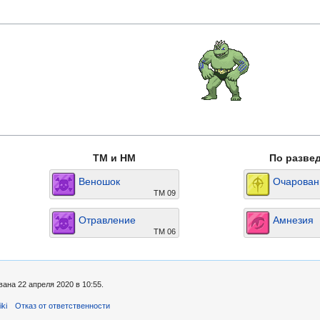
TM и HM
По разве
Веношок
Очарован
TM 09
Отравление
Амнезия
TM 06
ана 22 апреля 2020 в 10:55.
ki
Отказ от ответственности