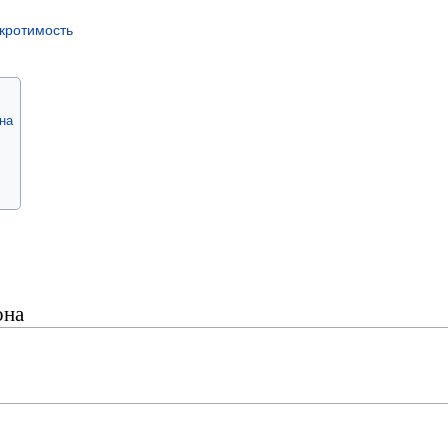
кротимость
на
она