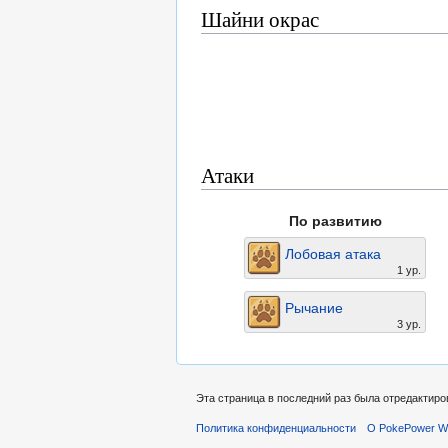
Шайни окрас
Атаки
По развитию
Лобовая атака
1 ур.
Рычание
3 ур.
Эта страница в последний раз была отредактиров
Политика конфиденциальности
О PokePower Wi