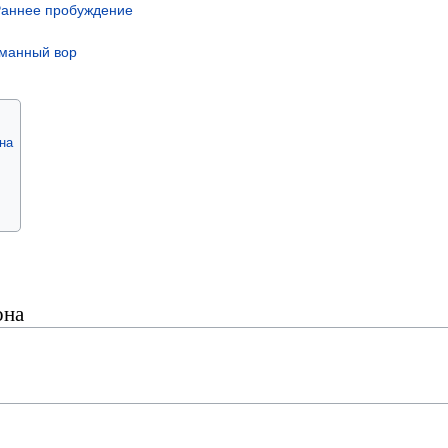
аннее пробуждение
манный вор
на
она