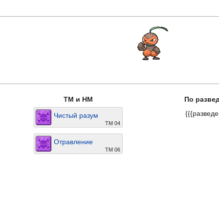
TM и HM
По разве
{{{разведе
Чистый разум
TM 04
Отравление
TM 06