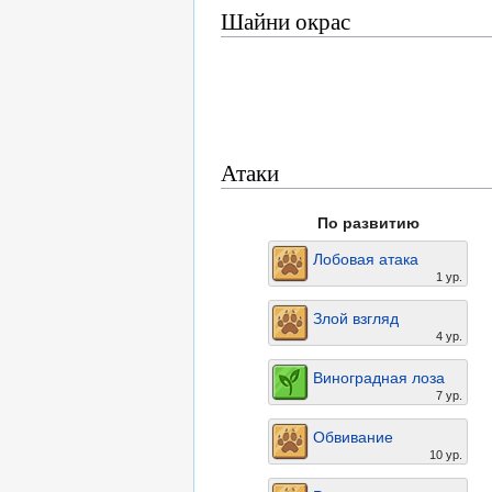
Шайни окрас
Атаки
По развитию
Лобовая атака
1 ур.
Злой взгляд
4 ур.
Виноградная лоза
7 ур.
Обвивание
10 ур.