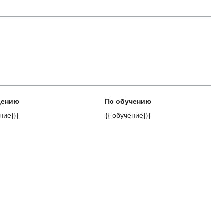
дению
По обучению
ние}}}
{{{обучение}}}