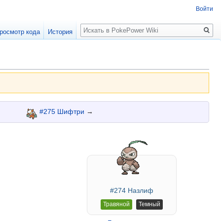
Войти
Поиск
росмотр кода
История
#275 Шифтри
→
#274 Назлиф
Травяной
Темный