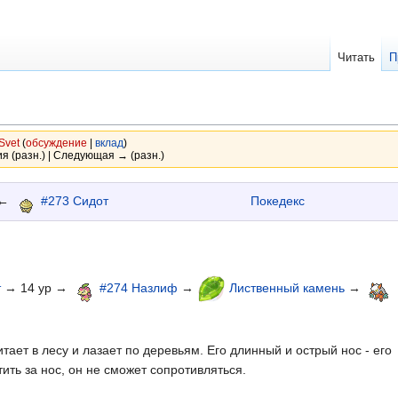
Читать
П
Svet
(
обсуждение
|
вклад
)
я (разн.) | Следующая → (разн.)
←
#273 Сидот
Покедекс
т
→ 14 ур →
#274 Назлиф
→
Лиственный камень
→
итает в лесу и лазает по деревьям. Его длинный и острый нос - его
тить за нос, он не сможет сопротивляться.