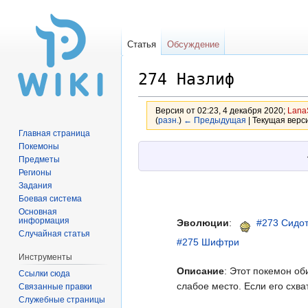
Статья
Обсуждение
274 Назлиф
Версия от 02:23, 4 декабря 2020;
Lana
(
разн.
)
← Предыдущая
| Текущая верси
Главная страница
Покемоны
Перейти
Перейти
Предметы
к
к
Регионы
навигации
поиску
Задания
Боевая система
Основная
информация
Эволюции
:
#273 Сидо
Случайная статья
#275 Шифтри
Инструменты
Описание
: Этот покемон об
Ссылки сюда
слабое место. Если его схва
Связанные правки
Служебные страницы