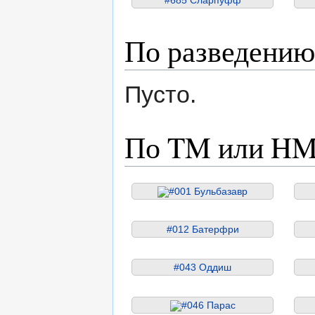
По разведению
Пусто.
По TM или H
#001 Бульбазавр
#012 Батерфри
#043 Оддиш
#046 Парас