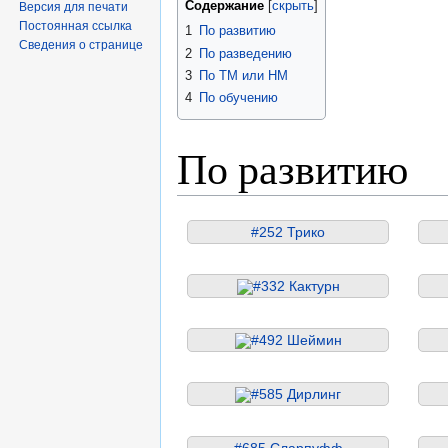
Содержание
Версия для печати
Постоянная ссылка
1
По развитию
Сведения о странице
2
По разведению
3
По TM или HM
4
По обучению
По развитию
#252 Трико
#332 Кактурн
#492 Шеймин
#585 Дирлинг
#685 Сларпуфф