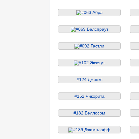
#063 Абра
#069 Белспраут
#092 Гастли
#102 Экзегут
#124 Джинкс
#152 Чикорита
#182 Беллосом
#189 Джамплафф