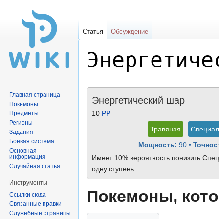
Статья
Обсуждение
Энергетиче
Перейти
Перейти
Главная страница
Энергетический шар
к
к
Покемоны
навигации
поиску
10
PP
Предметы
Регионы
Травяная
Специал
Задания
Боевая система
Мощность:
90
•
Точнос
Основная
информация
Имеет 10% вероятность понизить Спец
Случайная статья
одну ступень.
Инструменты
Покемоны, кото
Ссылки сюда
Связанные правки
Служебные страницы