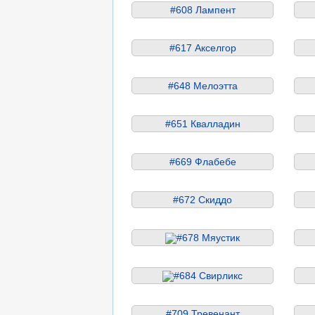
#608 Лампент
#617 Акселгор
#648 Мелоэтта
#651 Квалладин
#669 Флабебе
#672 Скиддо
#678 Мяустик
#684 Свирликс
#709 Тревенант